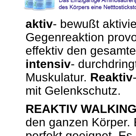
aktiv
- bewußt aktivi
Gegenreaktion provo
effektiv den gesamte
intensiv
- durchdring
Muskulatur
.
Reaktiv
mit Gelenkschutz
.
REAKTIV WALKIN
den ganzen Körper. E
perfekt geeignet. Es 