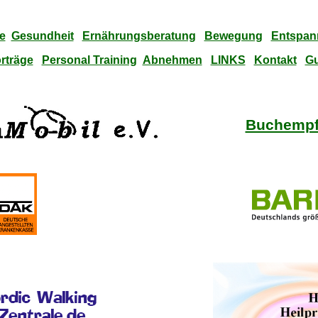
e
Gesundheit
Ernährungsberatung
Bewegung
Entspan
rträge
Personal Training
Abnehmen
LINKS
Kontakt
Gu
Buchempf