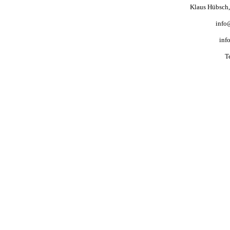
Klaus Hübsch, 
info
inf
T